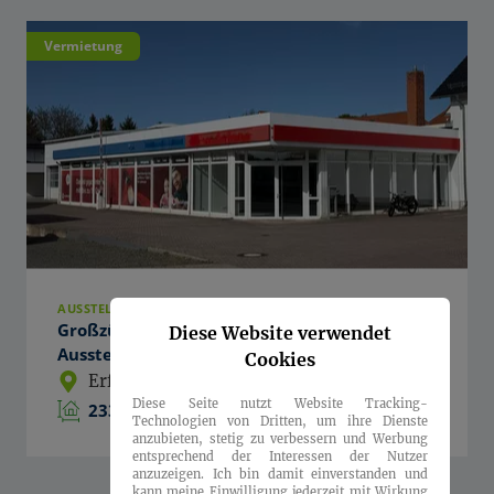
Vermietung
AUSSTELLUNGSFLÄCHE
Großzügige Gewerbeeinheit auf 500m² mit
Diese Website verwendet
Ausstellungsflächen, Büros und Werkstatt
Cookies
Erfurt
, 99099
Diese Seite nutzt Website Tracking-
233 m²
3.500 € / Monat
Technologien von Dritten, um ihre Dienste
anzubieten, stetig zu verbessern und Werbung
entsprechend der Interessen der Nutzer
anzuzeigen. Ich bin damit einverstanden und
kann meine Einwilligung jederzeit mit Wirkung