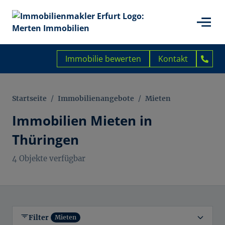
Immobilie bewerten
Kontakt
Startseite
/
Immobilienangebote
/
Mieten
Immobilien Mieten in
Thüringen
4 Objekte verfügbar
Filter
Mieten