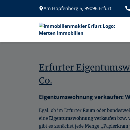
Am Hopfenberg 5, 99096 Erfurt
Erfurter Eigentumsw
Co.
Eigentumswohnung verkaufen: Wo
Egal, ob im Erfurter Raum oder bundeswei
eine
Eigentumswohnung verkaufen
bzw. v
gibt es zunächst jede Menge „Papierkram“