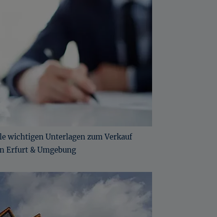
Zinshaus und Renditeobjekt Erfurt
Zinshaus und Renditeobjekt Bad Langensalza
Zinshaus und Renditeobjekt Sömmerda
Zinshaus und Renditeobjekt Arnstadt
lle wichtigen Unterlagen zum Verkauf
n Erfurt & Umgebung