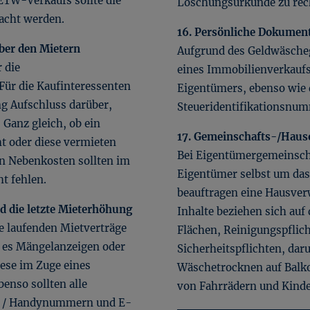
ETW-Verkaufs sollte die
Löschungsurkunde zu rec
acht werden.
16. Persönliche Dokumen
ber den Mietern
Aufgrund des Geldwäscheg
 die
eines Immobilienverkaufs
ür die Kaufinteressenten
Eigentümers, ebenso wie 
g Aufschluss darüber,
Steueridentifikationsnu
 Ganz gleich, ob ein
17. Gemeinschafts-/Hau
ht oder diese vermieten
Bei Eigentümergemeinscha
n Nebenkosten sollten im
Eigentümer selbst um das
t fehlen.
beauftragen eine Hausver
nd die letzte Mieterhöhung
Inhalte beziehen sich auf
le laufenden Mietverträge
Flächen, Reinigungspflic
n es Mängelanzeigen oder
Sicherheitspflichten, da
ese im Zuge eines
Wäschetrocknen auf Balko
enso sollten alle
von Fahrrädern und Kind
n- / Handynummern und E-