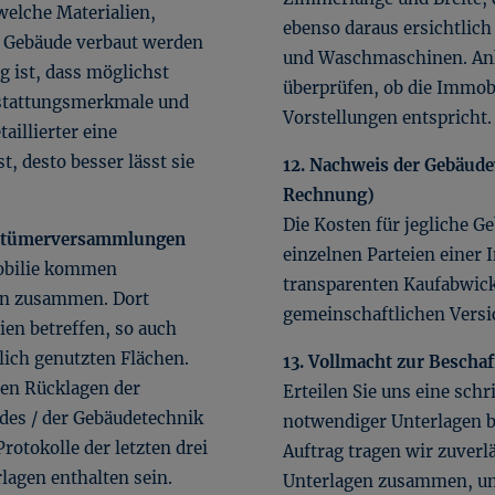
 welche Materialien,
ebenso daraus ersichtlich
m Gebäude verbaut werden
und Waschmaschinen. Anh
g ist, dass möglichst
überprüfen, ob die Immob
sstattungsmerkmale und
Vorstellungen entspricht.
aillierter eine
, desto besser lässt sie
12. Nachweis der Gebäude
Rechnung)
Die Kosten für jegliche 
gentümerversammlungen
einzelnen Parteien einer 
obilie kommen
transparenten Kaufabwickl
n zusammen. Dort
gemeinschaftlichen Versi
en betreffen, so auch
ich genutzten Flächen.
13. Vollmacht zur Bescha
len Rücklagen der
Erteilen Sie uns eine sch
es / der Gebäudetechnik
notwendiger Unterlagen b
rotokolle der letzten drei
Auftrag tragen wir zuverlä
agen enthalten sein.
Unterlagen zusammen, um 