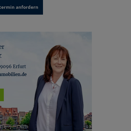
termin anfordern
er
r
9096 Erfurt
mobilien.de