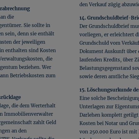
den Verkauf zügig abzuwi
erabrechnung
an die
14. Grundschuldbrief-Bri
ntümer. Sie sollte in
Der Grundschuldbrief mus
n sein, denn sie enthält
vorliegen, er erleichtert
asten der jeweiligen
Grundschuld vom Verkäufer
 enthalten sind Kosten
Dokument Auskunft über 
 Verwaltungskosten, die
laufenden Kredits, über Z
Eigentum beziehen. Wer
Belastungsgegenstand so
kann Betriebskosten zum
sowie deren amtliche Sieg
15. Löschungsurkunde de
srücklage
Eine solche Bescheinigun
lage, die dem Werterhalt
Unterlagen zur Eigentum
en Immobilienverwalter
Darlehen komplett getilgt
rgemeinschaft zahlt Geld
Kosten bei Notar und Gr
ngen an den
von 250.000 Euro ist mit