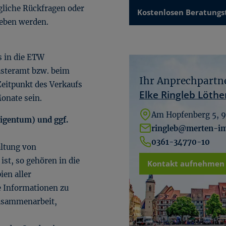
gliche Rückfragen oder
Kostenlosen Beratungs
eben werden.
s in die ETW
asteramt bzw. beim
Ihr Anprechpartn
eitpunkt des Verkaufs
Elke Ringleb Löthe
Monate sein.
Am Hopfenberg 5, 9
igentum) und ggf.
ringleb@merten-im
0361-34770-10
altung von
st, so gehören in die
Kontakt aufnehmen
ien aller
e Informationen zu
Zusammenarbeit,