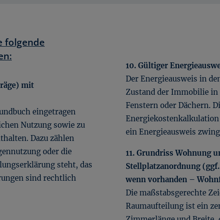
e folgende
en:
10. Gültiger Energieauswe
Der Energieausweis in de
träge) mit
Zustand der Immobilie i
Fenstern oder Dächern. D
rundbuch eingetragen
Energiekostenkalkulation 
lichen Nutzung sowie zu
ein Energieausweis zwing
thalten. Dazu zählen
gennutzung oder die
11. Grundriss Wohnung un
ilungserklärung steht, das
Stellplatzanordnung (ggf
rungen sind rechtlich
wenn vorhanden – Wohn
Die maßstabsgerechte Ze
Raumaufteilung ist ein z
Zimmerlänge und Breite, d