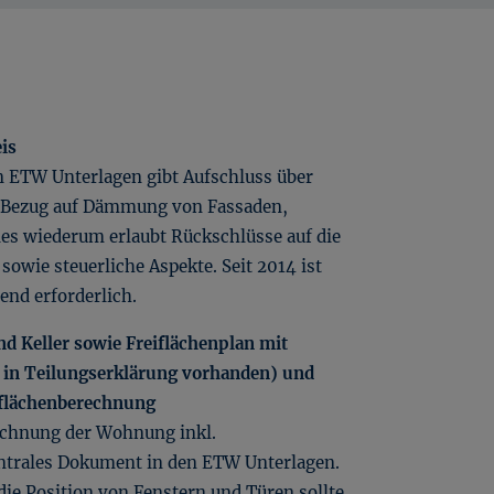
is
n ETW Unterlagen gibt Aufschluss über
n Bezug auf Dämmung von Fassaden,
ies wiederum erlaubt Rückschlüsse auf die
sowie steuerliche Aspekte. Seit 2014 ist
end erforderlich.
d Keller sowie Freiflächenplan mit
. in Teilungserklärung vorhanden) und
flächenberechnung
ichnung der Wohnung inkl.
entrales Dokument in den ETW Unterlagen.
ie Position von Fenstern und Türen sollte